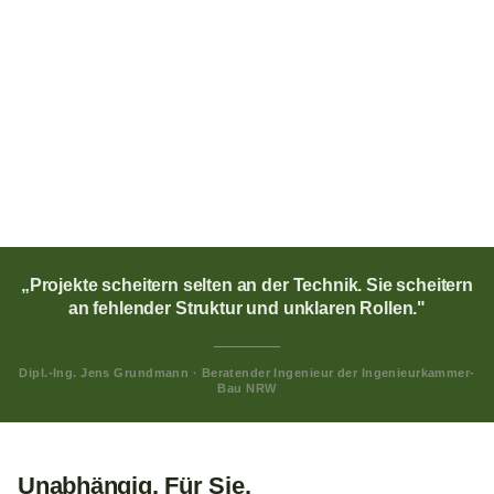
Klare Strukturen.
Sichere Ergebnisse.
GPI begleitet Bau- und Immobilienprojekte von der ersten Idee
bis zur fertigen Umsetzung. Klare Abläufe, belastbare
Entscheidungen und transparente Steuerung sind unser
Handwerk.
„Projekte scheitern selten an der Technik. Sie scheitern
an fehlender Struktur und unklaren Rollen."
Dipl.-Ing. Jens Grundmann · Beratender Ingenieur der Ingenieurkammer-
Bau NRW
Unabhängig. Für Sie.